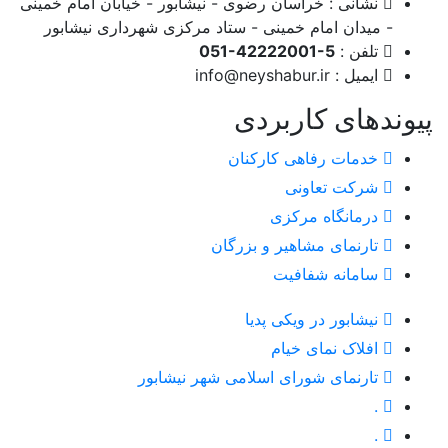
نشانی : خراسان رضوی - نیشابور - خیابان امام خمینی
- میدان امام خمینی - ستاد مرکزی شهرداری نیشابور
تلفن :
051-42222001-5
ایمیل :
info@neyshabur.ir
پیوندهای کاربردی
خدمات رفاهی کارکنان
شرکت تعاونی
درمانگاه مرکزی
تارنمای مشاهیر و بزرگان
سامانه شفافیت
نیشابور در ویکی پدیا
افلاک نمای خیام
تارنمای شورای اسلامی شهر نیشابور
.
.