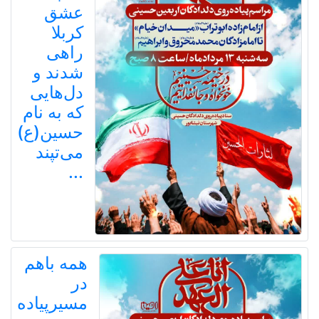
عشق
کربلا
راهی
شدند و
دل‌هایی
که به نام
حسین(ع)
می‌تپند
...
همه باهم
در
مسیرپیاده