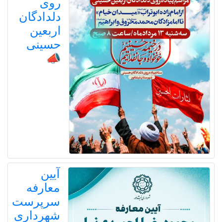
روی
دلدادگان
اربعین
حسینی
📣
آیین
معارفه
سرپرست
شهرداری