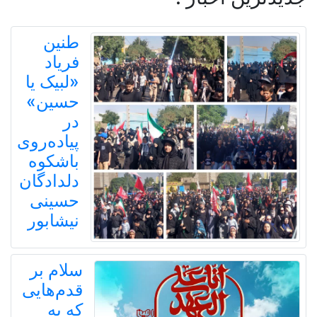
طنین
فریاد
«لبیک یا
حسین»
در
پیاده‌روی
باشکوه
دلدادگان
حسینی
نیشابور
سلام بر
قدم‌هایی
که به