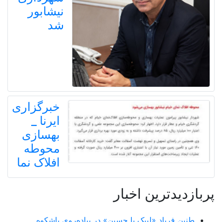
نیشابور
شد
خبرگزاری
ایرنا _
بهسازی
محوطه
افلاک نما
پربازدیدترین اخبار
طنین فریاد «لبیک یا حسین» در پیاده‌روی باشکوه