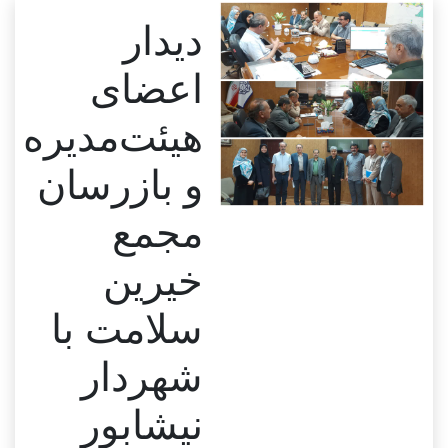
دیدار
اعضای
هیئت‌مدیره
و بازرسان
مجمع
خیرین
سلامت با
شهردار
نیشابور