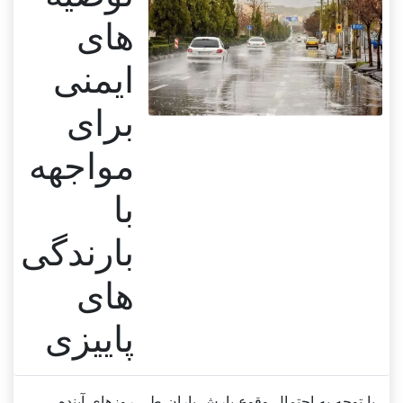
های
ایمنی
برای
مواجهه
با
بارندگی
های
پاییزی
با توجه به احتمال وقوع بارش باران طی روزهای آینده