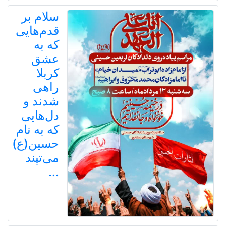
سلام بر
قدم‌هایی
که به
عشق
کربلا
راهی
شدند و
دل‌هایی
که به نام
حسین(ع)
می‌تپند
...