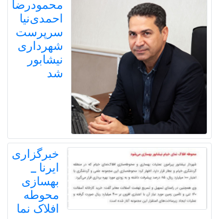
محمودرضا
احمدی‌نیا
سرپرست
شهرداری
نیشابور
شد
خبرگزاری
ایرنا _
بهسازی
محوطه
افلاک نما