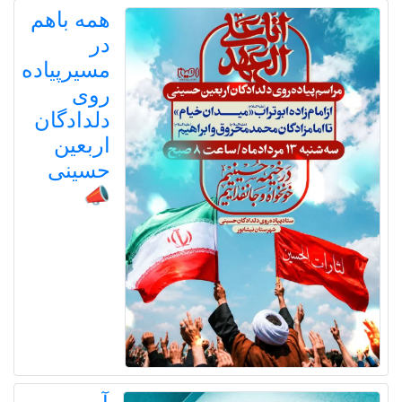
همه باهم
در
مسیرپیاده
روی
دلدادگان
اربعین
حسینی
📣