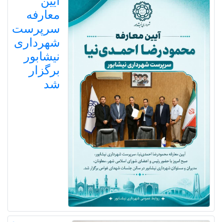
آیین
معارفه
سرپرست
شهرداری
نیشابور
برگزار
شد