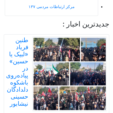
مرکز ارتباطات مردمی ۱۳۷
جدیدترین اخبار :
طنین
فریاد
«لبیک یا
حسین»
در
پیاده‌روی
باشکوه
دلدادگان
حسینی
نیشابور