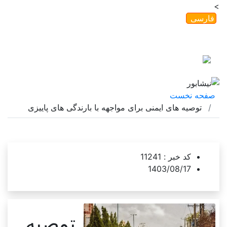
>
فارسی
English
ورود
ثبت نام
امروز
۱۴۰۵/۰۵/۱۶
گاهشمار خورشیدی |
2026/08/07
صفحه نخست
توصیه های ایمنی برای مواجهه با بارندگی های پاییزی
کد خبر :
11241
1403/08/17
توصیه