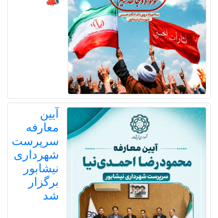
📣
آیین
معارفه
سرپرست
شهرداری
نیشابور
برگزار
شد