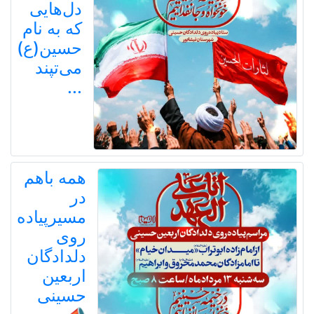
دل‌هایی
که به نام
حسین(ع)
می‌تپند
...
همه باهم
در
مسیرپیاده
روی
دلدادگان
اربعین
حسینی