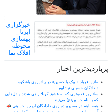
خبرگزاری
ایرنا _
بهسازی
محوطه
افلاک نما
پربازدیدترین اخبار
طنین فریاد «لبیک یا حسین» در پیاده‌روی باشکوه
دلدادگان حسینی نیشابور
سلام بر قدم‌هایی که به عشق کربلا راهی شدند و دل‌هایی
که به نام حسین(ع) می‌تپند ...
همه باهم در مسیرپیاده روی دلدادگان اربعین حسینی 📣
آیین معارفه سرپرست شهرداری نیشابور برگزار شد