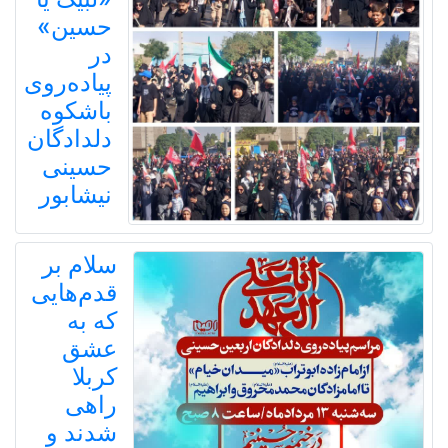
حسین»
در
پیاده‌روی
باشکوه
دلدادگان
حسینی
نیشابور
سلام بر
قدم‌هایی
که به
عشق
کربلا
راهی
شدند و