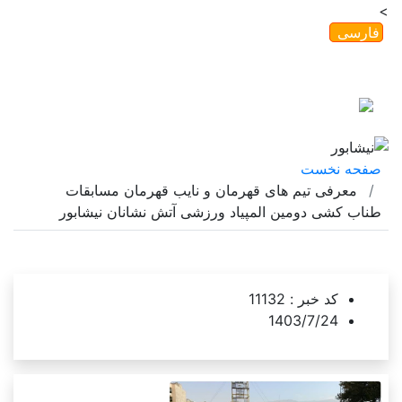
>
فارسی
English
ورود
ثبت نام
امروز
۱۴۰۵/۰۵/۱۶
گاهشمار خورشیدی |
2026/08/07
صفحه نخست
معرفی تیم های قهرمان و نایب قهرمان مسابقات
طناب کشی دومین المپیاد ورزشی آتش نشانان نیشابور
کد خبر :
11132
1403/7/24